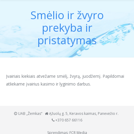
Smėlio ir žvyro
prekyba ir
pristatymas
You are here:
Įvairiais kiekiais atvežame smėlį, žvyrą, juodžemį. Papildomai
atliekame įvairius kasimo ir lyginimo darbus.
UAB „Žemkas“
Ąžuolų g. 5, Keravos kaimas, Panevėžio r.
+370 657 66116
Sprendimas:
FCR Media