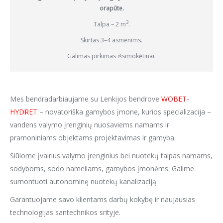
orapūte.
3
Talpa – 2 m
.
Skirtas 3–4 asmenims.
Galimas pirkimas išsimokėtinai.
Mes bendradarbiaujame su Lenkijos bendrove
WOBET-
HYDRET
– novatoriška gamybos įmone, kurios specializacija –
vandens valymo įrenginių nuosaviems namams ir
pramoniniams objektams projektavimas ir gamyba.
Siūlome įvairius valymo įrenginius bei nuotekų talpas namams,
sodyboms, sodo nameliams, gamybos įmonėms. Galime
sumontuoti autonominę nuotekų kanalizaciją.
Garantuojame savo klientams darbų kokybę ir naujausias
technologijas santechnikos srityje.