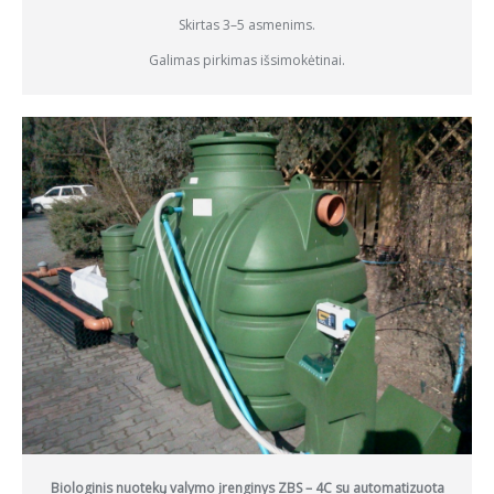
Skirtas 3–5 asmenims.
Galimas pirkimas išsimokėtinai.
Biologinis nuotekų valymo įrenginys ZBS – 4C su automatizuota